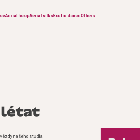
nce
Aerial hoop
Aerial silks
Exotic dance
Others
létat
 hvězdy našeho studia.