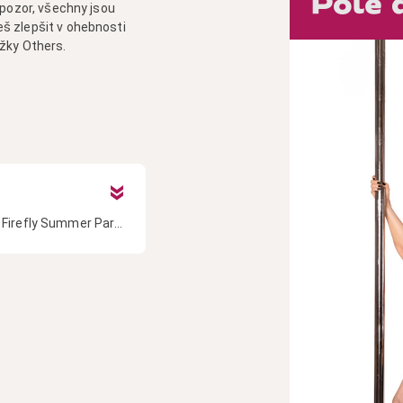
Pole 
 pozor, všechny jsou
š zlepšit v ohebnosti
žky Others.
Pole dance nezn
pole dance jsou
akrobatické tri
pro kterýkoli st
Více
Konečně můžeme prozradit termín další Firefly Summer Party! 🍹🌴 Jako každý rok se potkáme v Gauči ve Stromovce 🌳✨ a užijeme si odpoledne plné vystoupení, hudby, tance, smíchu a skvělé společnosti. Těšit se můžeš na letní atmosféru, podporující publikum a spoustu inspirativních výkonů našich studentek i lektorek 💖 CHCEŠ VYSTUPOVAT? ✌️😍 Přihlas se co nejdříve, nejpozději však do 25. 8. 2026 na 📧 info@fireflystudio.cz Do předmětu e-mailu napiš: SUMMER PÁRTY Tak si datum zapiš do kalendáře a začni přemýšlet, co letos předvedeš ✨